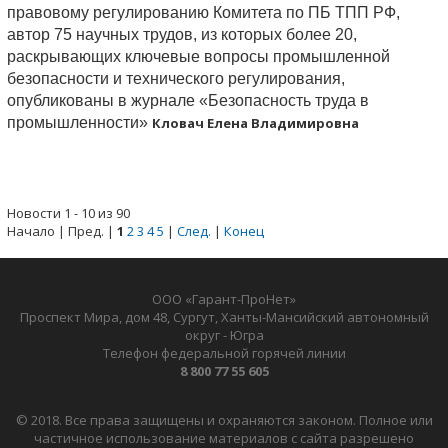
правовому регулированию Комитета по ПБ ТПП РФ,
автор 75 научных трудов, из которых более 20,
раскрывающих ключевые вопросы промышленной
безопасности и технического регулирования,
опубликованы в журнале «Безопасность труда в
промышленности»
Кловач Елена Владимировна
Новости 1 - 10 из 90
Начало | Пред. |
1
2
3
4
5
|
След.
|
Конец
ООО «Гарант-ПроНет»
Проспект Мира, дом 48, Сургут, Ханты-Мансийский автономный
округ - Югра
Телефон федеральной горячей линии
8 800 77 55 605
© 2018. Все права защищены и охраняются законом. Полное или
частичное использование материалов с сайта разрешено