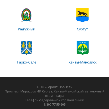
Радужный
Сургут
Тарко-Сале
Ханты-Мансийск
ООО «Гарант-ПроНет»
Проспект Мира, дом 48, Сургут, Ханты-Мансийский автономный
округ - Югра
Телефон федеральной горячей линии
8 800 77 55 605