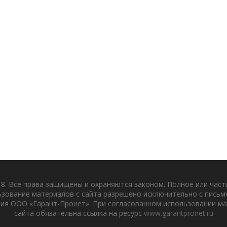
8. Все права защищены и охраняются законом. Полное или час
ьзование материалов с сайта разрешено исключительно с письм
ия ООО «Гарант-Пронет». При согласованном использовании м
сайта обязательна ссылка на ресурс
www.garantpronet.ru