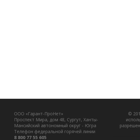
ООО «Гарант-ПроНет»
© 201
Проспект Мира, дом 48, Сургут, Ханты-
испол
Мансийский автономный округ - Югра
разрешен
Телефон федеральной горячей линии
8 800 77 55 605