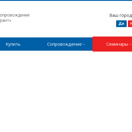
сопровождение
Ваш горо
рант»
Да
Купить
Сопровождение
Семинары