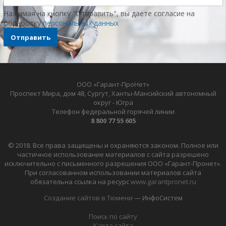
Нажимая на кнопку "Отправить", вы даете согласие на
обработку
персональных данных
Отправить
ООО «Гарант-ПроНет»
Проспект Мира, дом 48, Сургут, Ханты-Мансийский автономный
округ - Югра
Телефон федеральной горячей линии
8 800 77 55 605
© 2018. Все права защищены и охраняются законом. Полное или
частичное использование материалов с сайта разрешено
исключительно с письменного разрешения ООО «Гарант-Пронет».
При согласованном использовании материалов сайта
обязательна ссылка на ресурс
www.garantpronet.ru
Создание сайтов в Тюмени
— ИнфоСистем
Поиск по сайту
Карта сайта