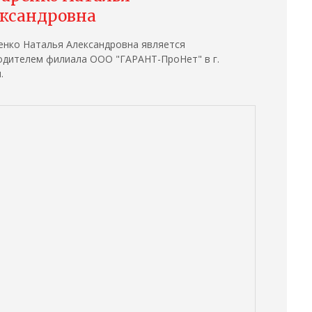
ксандровна
енко Наталья Александровна является
одителем филиала ООО "ГАРАНТ-ПроНет" в г.
.