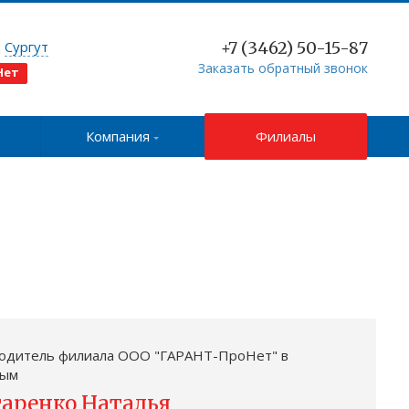
д
Сургут
+7 (3462) 50-15-87
Заказать обратный звонок
Нет
Компания
Филиалы
одитель филиала ООО "ГАРАНТ-ПроНет" в
дым
аренко Наталья