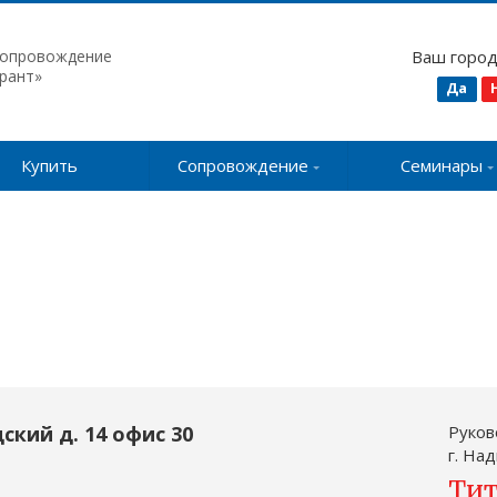
сопровождение
Ваш горо
рант»
Да
Купить
Сопровождение
Семинары
ский д. 14 офис 30
Руков
г. На
Тит