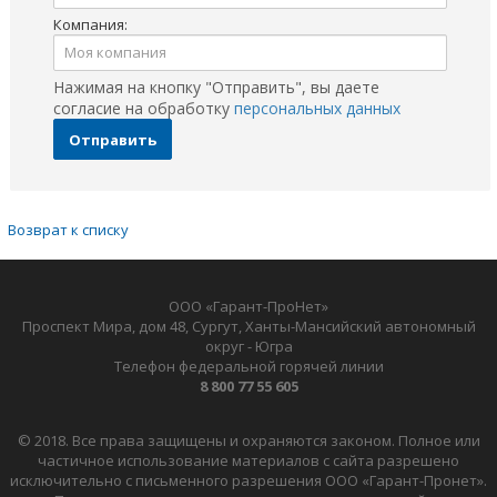
Компания:
Нажимая на кнопку "Отправить", вы даете
согласие на обработку
персональных данных
Отправить
Возврат к списку
ООО «Гарант-ПроНет»
Проспект Мира, дом 48, Сургут, Ханты-Мансийский автономный
округ - Югра
Телефон федеральной горячей линии
8 800 77 55 605
© 2018. Все права защищены и охраняются законом. Полное или
частичное использование материалов с сайта разрешено
исключительно с письменного разрешения ООО «Гарант-Пронет».