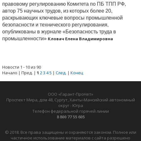
правовому регулированию Комитета по ПБ ТПП РФ,
автор 75 научных трудов, из которых более 20,
раскрывающих ключевые вопросы промышленной
безопасности и технического регулирования,
опубликованы в журнале «Безопасность труда в
промышленности»
Кловач Елена Владимировна
Новости 1 - 10 из 90
Начало | Пред. |
1
2
3
4
5
|
След.
|
Конец
ООО «Гарант-ПроНет»
Проспект Мира, дом 48, Сургут, Ханты-Мансийский автономный
округ - Югра
Телефон федеральной горячей линии
8 800 77 55 605
© 2018. Все права защищены и охраняются законом. Полное или
частичное использование материалов с сайта разрешено