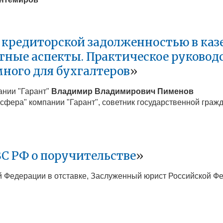
и кредиторской задолженностью в ка
ые аспекты. Практическое руководст
много для бухгалтеров
»
ании "Гарант"
Владимир Владимирович
Пименов
фера" компании "Гарант", советник государственной граж
С РФ о поручительстве
»
ой Федерации в отставке, Заслуженный юрист Российской 