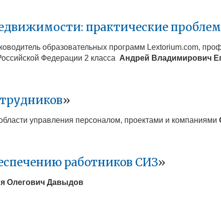
едвижимости: практические пробле
руководитель образовательных программ Lextorium.com, пр
Российской Федерации 2 класса
Андрей Владимирович
Е
отрудников
»
в области управления персоналом, проектами и компаниями
еспечению работников СИЗ
»
я Олегович
Давыдов