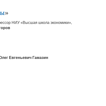
мы
»
офессор НИУ «Высшая школа экономики»,
горов
Олег Евгеньевич
Гамазин