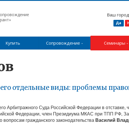
сопровождение
Ваш горо
рант»
Да
Купить
Сопровождение
Семинары
ов
его отдельные виды: проблемы право
шего Арбитражного Суда Российской Федерации в отставке,
сийской Федерации, член Президиума МКАС при ТПП РФ, З
по вопросам гражданского законодательства
Василий Вла