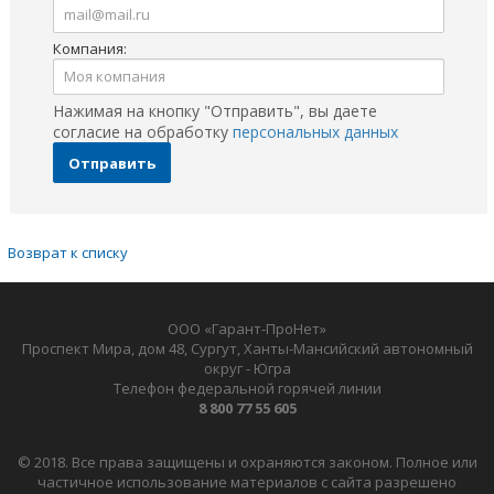
Компания:
Нажимая на кнопку "Отправить", вы даете
согласие на обработку
персональных данных
Отправить
Возврат к списку
ООО «Гарант-ПроНет»
Проспект Мира, дом 48, Сургут, Ханты-Мансийский автономный
округ - Югра
Телефон федеральной горячей линии
8 800 77 55 605
© 2018. Все права защищены и охраняются законом. Полное или
частичное использование материалов с сайта разрешено