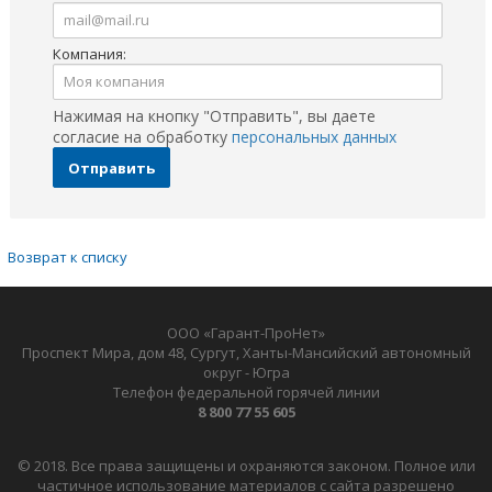
Компания:
Нажимая на кнопку "Отправить", вы даете
согласие на обработку
персональных данных
Отправить
Возврат к списку
ООО «Гарант-ПроНет»
Проспект Мира, дом 48, Сургут, Ханты-Мансийский автономный
округ - Югра
Телефон федеральной горячей линии
8 800 77 55 605
© 2018. Все права защищены и охраняются законом. Полное или
частичное использование материалов с сайта разрешено