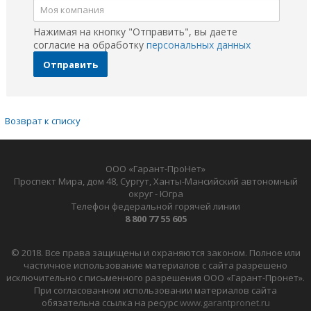
Нажимая на кнопку "Отправить", вы даете
согласие на обработку
персональных данных
Отправить
Возврат к списку
ООО «Гарант-ПроНет»
Проспект Мира, дом 48, Сургут, Ханты-Мансийский автономный
округ - Югра
Телефон федеральной горячей линии
8 800 77 55 605
© 2018. Все права защищены и охраняются законом. Полное или
частичное использование материалов с сайта разрешено
исключительно с письменного разрешения ООО «Гарант-Пронет».
При согласованном использовании материалов сайта
обязательна ссылка на ресурс
www.garantpronet.ru