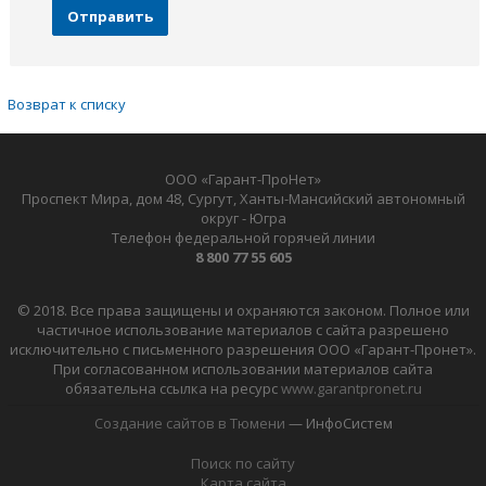
Отправить
Возврат к списку
ООО «Гарант-ПроНет»
Проспект Мира, дом 48, Сургут, Ханты-Мансийский автономный
округ - Югра
Телефон федеральной горячей линии
8 800 77 55 605
© 2018. Все права защищены и охраняются законом. Полное или
частичное использование материалов с сайта разрешено
исключительно с письменного разрешения ООО «Гарант-Пронет».
При согласованном использовании материалов сайта
обязательна ссылка на ресурс
www.garantpronet.ru
Создание сайтов в Тюмени
— ИнфоСистем
Поиск по сайту
Карта сайта