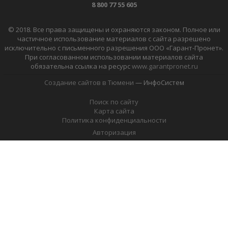
8 800 77 55 605
© 2018. Все права защищены и охраняются законом. Полное или
частичное использование материалов с сайта разрешено
исключительно с письменного разрешения ООО «Гарант-Пронет».
При согласованном использовании материалов сайта
обязательна ссылка на ресурс
www.garantpronet.ru
Создание сайтов в Тюмени
— ИнфоСистем
Поиск по сайту
Карта сайта
Политика конфиденциальности
Авторизация