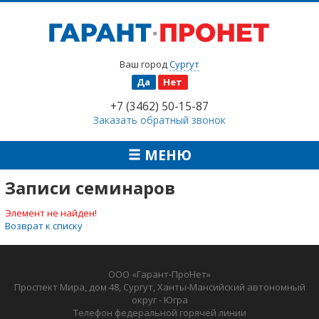
Ваш город
Сургут
Да
Нет
+7 (3462) 50-15-87
Заказать обратный звонок
МЕНЮ
Записи семинаров
Элемент не найден!
Возврат к списку
ООО «Гарант-ПроНет»
Проспект Мира, дом 48, Сургут, Ханты-Мансийский автономный
округ - Югра
Телефон федеральной горячей линии