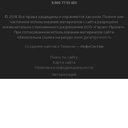
8 800 77 55 605
© 2018. Все права защищены и охраняются законом. Полное или
частичное использование материалов с сайта разрешено
исключительно с письменного разрешения ООО «Гарант-Пронет».
При согласованном использовании материалов сайта
обязательна ссылка на ресурс
www.garantpronet.ru
Создание сайтов в Тюмени
— ИнфоСистем
Поиск по сайту
Карта сайта
Политика конфиденциальности
Авторизация