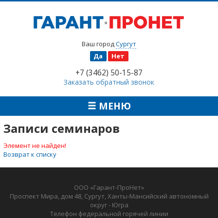
Ваш город
Сургут
Да
Нет
+7 (3462) 50-15-87
Заказать обратный звонок
МЕНЮ
Записи семинаров
Элемент не найден!
Возврат к списку
ООО «Гарант-ПроНет»
Проспект Мира, дом 48, Сургут, Ханты-Мансийский автономный
округ - Югра
Телефон федеральной горячей линии