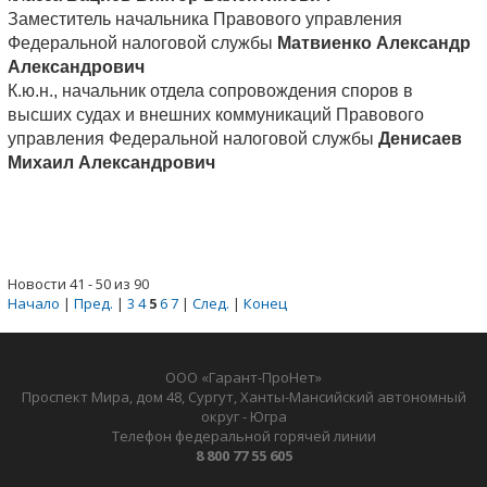
Заместитель начальника Правового управления
Федеральной налоговой службы
Матвиенко Александр
Александрович
К.ю.н., начальник отдела сопровождения споров в
высших судах и внешних коммуникаций Правового
управления Федеральной налоговой службы
Денисаев
Михаил Александрович
Новости 41 - 50 из 90
Начало
|
Пред.
|
3
4
5
6
7
|
След.
|
Конец
ООО «Гарант-ПроНет»
Проспект Мира, дом 48, Сургут, Ханты-Мансийский автономный
округ - Югра
Телефон федеральной горячей линии
8 800 77 55 605