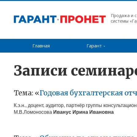
Продажа и 
системы «Га
Главная
Гарант
Записи семинар
Тема: «
Годовая бухгалтерская от
К.э.н., доцент, аудитор, партнёр группы консультац
М.В.Ломоносова
Иванус Ирина Ивановна