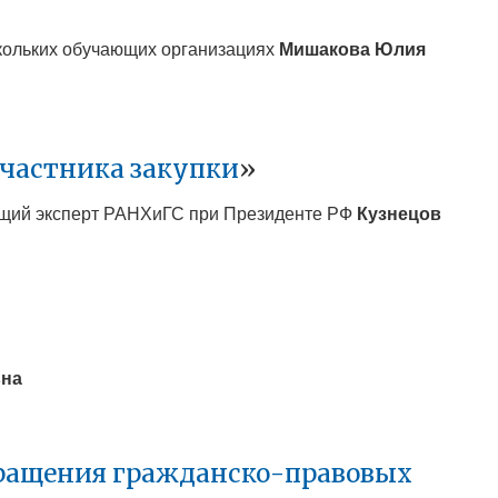
скольких обучающих организациях
Мишакова Юлия
участника закупки
»
дущий эксперт РАНХиГС при Президенте РФ
Кузнецов
вна
кращения гражданско-правовых