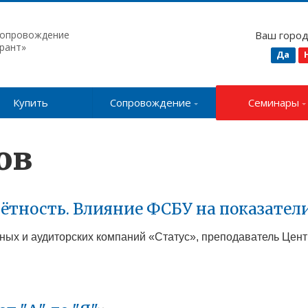
сопровождение
Ваш горо
рант»
Да
Купить
Сопровождение
Семинары
ов
чётность. Влияние ФСБУ на показател
ионных и аудиторских компаний «Статус», преподаватель Цен