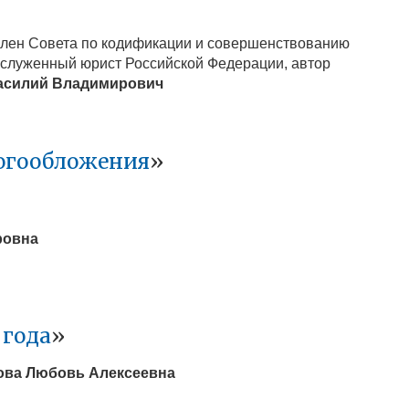
 член Совета по кодификации и совершенствованию
аслуженный юрист Российской Федерации, автор
асилий Владимирович
логообложения
»
ровна
 года
»
ова Любовь Алексеевна