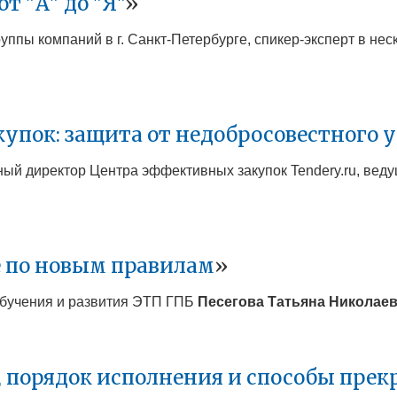
т "А" до "Я"
»
уппы компаний в г. Санкт-Петербурге, спикер-эксперт в не
купок: защита от недобросовестного 
ьный директор Центра эффективных закупок Tendery.ru, ве
 по новым правилам
»
 обучения и развития ЭТП ГПБ
Песегова Татьяна Николае
, порядок исполнения и способы пре