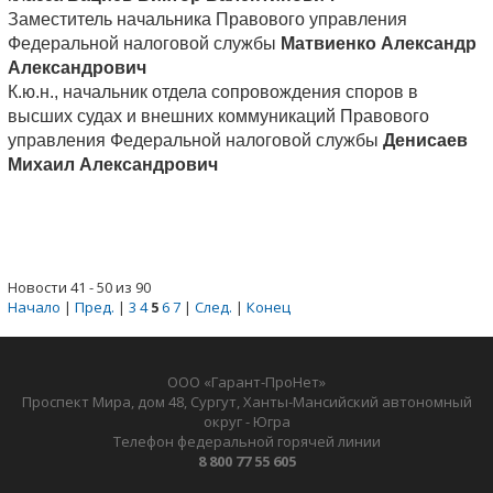
Заместитель начальника Правового управления
Федеральной налоговой службы
Матвиенко Александр
Александрович
К.ю.н., начальник отдела сопровождения споров в
высших судах и внешних коммуникаций Правового
управления Федеральной налоговой службы
Денисаев
Михаил Александрович
Новости 41 - 50 из 90
Начало
|
Пред.
|
3
4
5
6
7
|
След.
|
Конец
ООО «Гарант-ПроНет»
Проспект Мира, дом 48, Сургут, Ханты-Мансийский автономный
округ - Югра
Телефон федеральной горячей линии
8 800 77 55 605