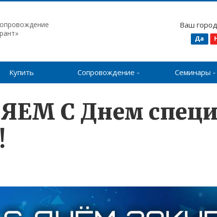
сопровождение
Ваш горо
рант»
Да
Купить
Сопровождение
Семинары
ЯЕМ С Днем специ
!